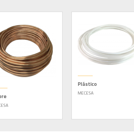
Plástico
MECESA
bre
CESA