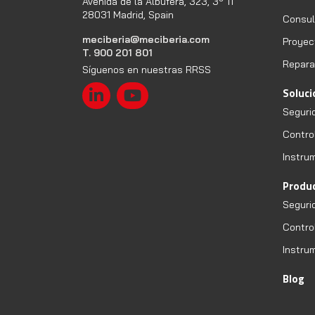
Avenida de la Albufera, 323, 3º 11
28031 Madrid, Spain
Consult
meciberia@meciberia.com
Proyec
T. 900 201 801
Repara
Síguenos en nuestras RRSS
Soluc
Seguri
Contro
Instru
Produ
Seguri
Contro
Instru
Blog