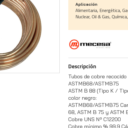
Aplicación
Alimentaria, Energética, Ga
Nuclear, Oil & Gas, Químic
Descripción
Tubos de cobre recocido 
ASTMB68/ASTMB75
ASTM B 88 (Tipo K / Tip
color negro:
ASTMB68/ASTMB75 Caract
68, ASTM B 75 y ASTM B
Cobre UNS Nº C12200
Cobre mínimo % 99.9 Cálc