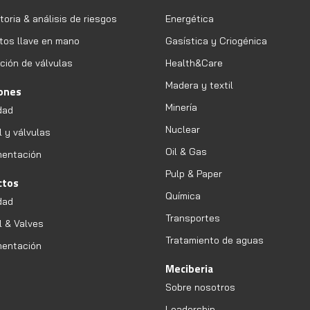
oria & análisis de riesgos
Energética
tos llave en mano
Gasística y Criogénica
ción de válvulas
Health&Care
Madera y textil
iones
Minería
dad
Nuclear
l y válvulas
Oil & Gas
mentación
Pulp & Paper
ctos
Química
dad
Transportes
l & Valves
Tratamiento de aguas
mentación
Meciberia
Sobre nosotros
Leadership