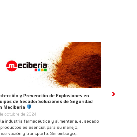
otección y Prevención de Explosiones en
Descubre las In
Next
uipos de Secado: Soluciones de Seguridad
Hidrógeno y Nu
n Meciberia
2 de octubre de 2
 de octubre de 2024
¡Bienvenidos a un
 la industria farmacéutica y alimentaria, el secado
pasado jueves, c
 productos es esencial para su manejo,
en nuestra empre
nservación y transporte. Sin embargo,…