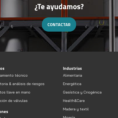
¿Te ayudamos?
CONTACTAR
ios
Industrias
amiento técnico
Alimentaria
oria & análisis de riesgos
Energética
tos llave en mano
Gasística y Criogénica
ción de válvulas
Health&Care
Madera y textil
iones
Minería