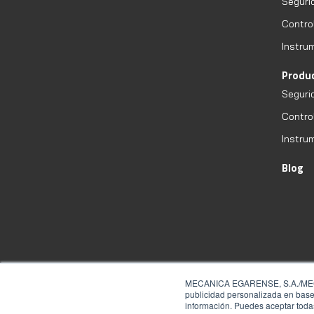
Seguri
Contro
Instru
Produ
Seguri
Contro
Instru
Blog
MECANICA EGARENSE, S.A./MECESA 
publicidad personalizada en base 
información. Puedes aceptar todas