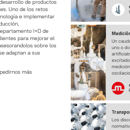
 desarrollo de productos
es. Uno de los retos
ecnología e implementar
ducción,
departamento I+D de
Medición
ientes para mejorar el
Un cauda
asesorandolos sobre los
uno o do
se adaptan a sus
artifici
excitado
medición
 pedirnos más
oscilacio
Transpo
Los disc
normativ