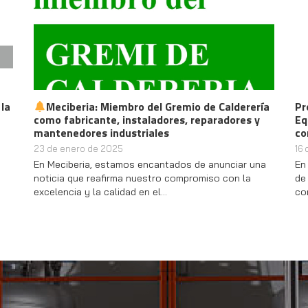
Iberquimia Huelva 2024: Meciberia destaca con
d
su nueva división de servicios
14 de junio de 2024
El
El pasado miércoles 12 de junio se celebró en Huelva
cial
el esperado evento Iberquimia 2024, un congreso
clave para la…