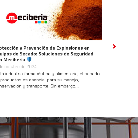
Iberquimia Tarragona
: Meciberia, Innovación
Next
y Compromiso con la Seguridad Industrial
2 de mayo de 2024
El 25 de Abril pasado, estuvimos presentes en uno
de los eventos más importantes para la industria
química: Iberquimia Tarragona…