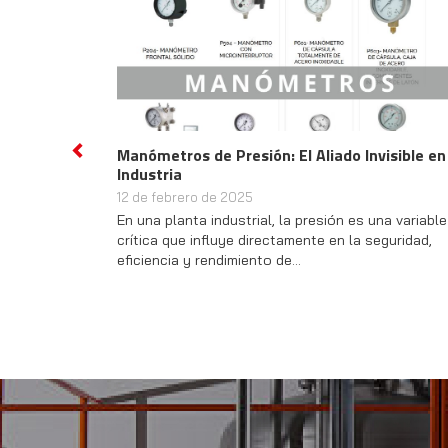
xplosiones en
Descubre las Innovaciones de Meciberia en
Previous
s de Seguridad
Hidrógeno y Nuestra Nueva Sede en Madri
2 de octubre de 2024
¡Bienvenidos a un nuevo capítulo en Meciberia!
imentaria, el secado
pasado jueves, celebramos un evento muy espe
u manejo,
en nuestra empresa: la…
embargo,…