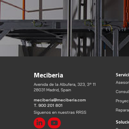
Meciberia
Servic
Asesor
Avenida de la Albufera, 323, 3º 11
28031 Madrid, Spain
Consult
meciberia@meciberia.com
Proyec
T. 900 201 801
Repara
Síguenos en nuestras RRSS
Soluc