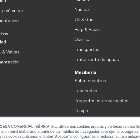
dad
Nuclear
l y válvulas
Oil & Gas
mentación
Pulp & Paper
ctos
Química
dad
Transportes
l & Valves
Tratamiento de aguas
mentación
Meciberia
Sobre nosotros
Leadership
Proyectos internacionales
Equipo
COMERCIAL IBÉRICA, S.L. utilizamos cookies propias y de terceros para fines
a un perfil elaborado a partir de tus hábitos de navegación (por ejemplo, páginas v
 las cookies pulsando el botón “Aceptar” o configurarlas o rechazar su uso pulsand