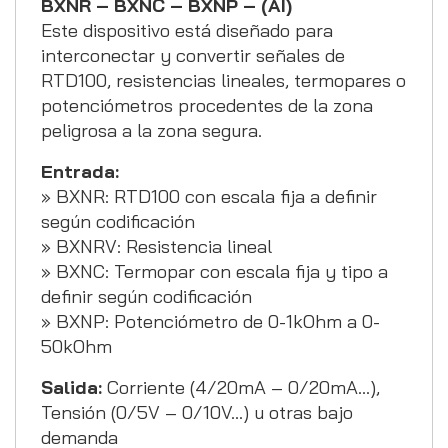
BXNR – BXNC – BXNP – (AI)
Este dispositivo está diseñado para
interconectar y convertir señales de
RTD100, resistencias lineales, termopares o
potenciómetros procedentes de la zona
peligrosa a la zona segura.
Entrada:
» BXNR: RTD100 con escala fija a definir
según codificación
» BXNRV: Resistencia lineal
» BXNC: Termopar con escala fija y tipo a
definir según codificación
» BXNP: Potenciómetro de 0-1kOhm a 0-
50kOhm
Salida:
Corriente (4/20mA – 0/20mA…),
Tensión (0/5V – 0/10V…) u otras bajo
demanda