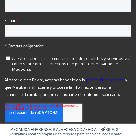
MECANICA EGARENSE, S.A./MECESA COMERCIAL IBÉRICA, S.L.
utilizamos cookies propias y de terceros para fines analíticos y para