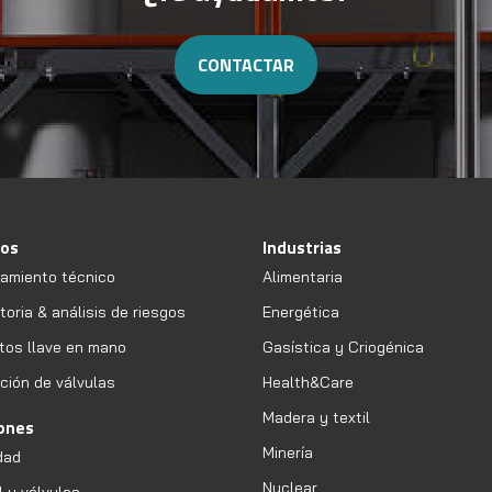
CONTACTAR
ios
Industrias
amiento técnico
Alimentaria
oria & análisis de riesgos
Energética
tos llave en mano
Gasística y Criogénica
ción de válvulas
Health&Care
Madera y textil
iones
Minería
dad
Nuclear
l y válvulas