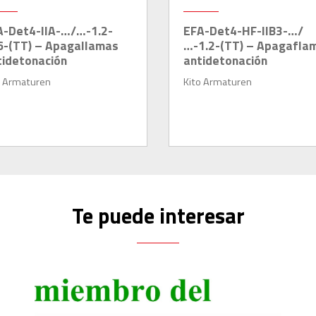
A-Det4-IIA-…/…-1.2-
EFA-Det4-HF-IIB3-…/
6-(TT) – Apagallamas
…-1.2-(TT) – Apagafla
tidetonación
antidetonación
o Armaturen
Kito Armaturen
Te puede interesar