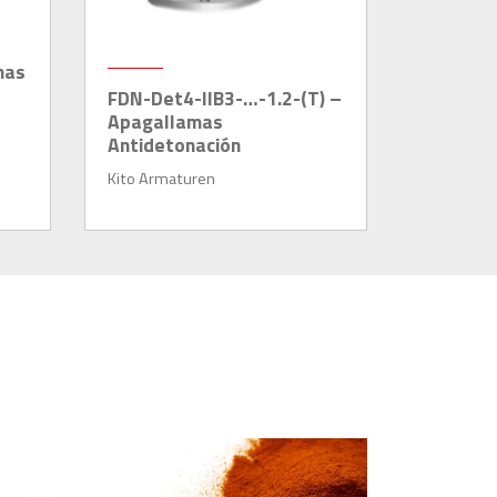
mas
FDN-Det4-IIB3-…-1.2-(T) –
Apagallamas
Antidetonación
Kito Armaturen