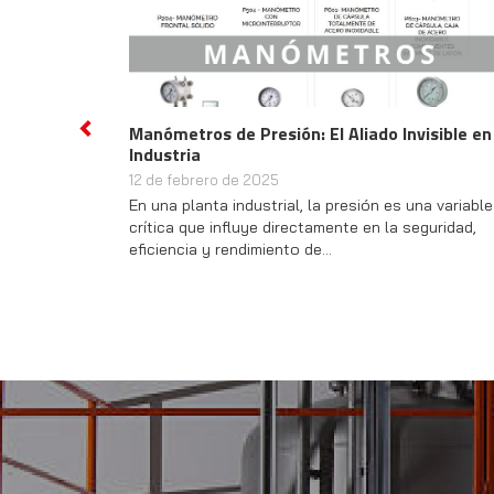
 Aliado Invisible en la
Meciberia: Miembro del Gremio d
Previous
como fabricante, instaladores, re
mantenedores industriales
23 de enero de 2025
presión es una variable
En Meciberia, estamos encantados de
ente en la seguridad,
noticia que reafirma nuestro comprom
excelencia y la calidad en el…