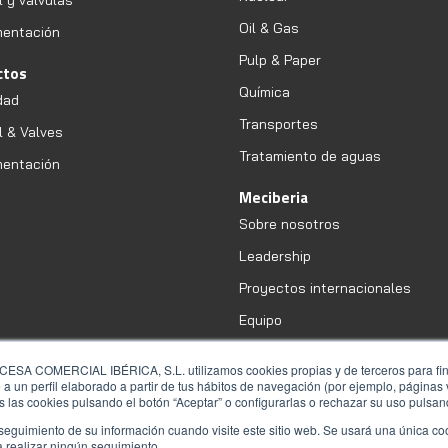
Oil & Gas
mentación
Pulp & Paper
ctos
Química
dad
Transportes
l & Valves
Tratamiento de aguas
mentación
Meciberia
Sobre nosotros
Leadership
Proyectos internacionales
Equipo
COMERCIAL IBÉRICA, S.L. utilizamos cookies propias y de terceros para fines
a un perfil elaborado a partir de tus hábitos de navegación (por ejemplo, páginas v
 las cookies pulsando el botón “Aceptar” o configurarlas o rechazar su uso pulsand
seguimiento de su información cuando visite este sitio web. Se usará una única c
a realizar ningún seguimiento.