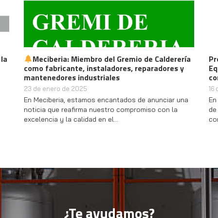
e Calderería
Protección y Prevención de Explosiones en
paradores y
Equipos de Secado: Soluciones de Segurida
con Meciberia
16 de octubre de 2024
 anunciar una
En la industria farmacéutica y alimentaria, el se
iso con la
de productos es esencial para su manejo,
conservación y transporte. Sin embargo,…
¿Te ayudamos?