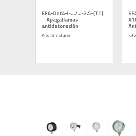
EFA-Det4-I-…/…-2.5-(TT)
EF
– Apagallamas
X1
antidetonación
An
Kito Armaturen
Kit