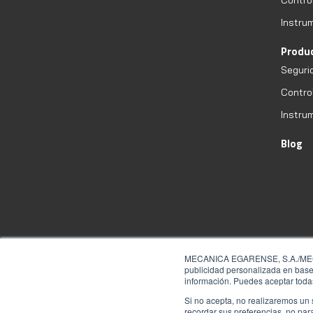
Instru
Produ
Seguri
Contro
Instru
Blog
MECANICA EGARENSE, S.A./MECESA 
publicidad personalizada en base 
información. Puedes aceptar todas
Si no acepta, no realizaremos un 
recordar sus preferencias, no par