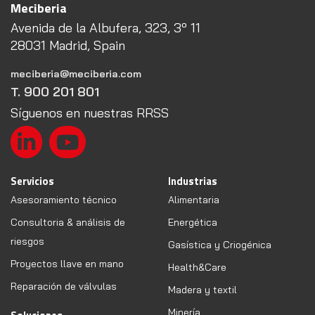
Meciberia
Avenida de la Albufera, 323, 3º 11
28031 Madrid, Spain
meciberia@meciberia.com
T. 900 201 801
Síguenos en nuestras RRSS
Servicios
Industrias
Asesoramiento técnico
Alimentaria
Consultoria & análisis de
Energética
riesgos
Gasística y Criogénica
Proyectos llave en mano
Health&Care
Reparación de válvulas
Madera y textil
Minería