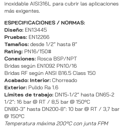
inoxidable AISI316L para cubrir las aplicaciones
más exigentes.
ESPECIFICACIONES / NORMAS:
Diseño:
EN13445
Pruebas:
EN12266
Tamaños:
desde 1/2” hasta 8”
Rating:
PN16/150#
Conexiones:
Rosca BSP/NPT
Bridas según EN1092 PN10/16
Bridas RF según ANSI B16.5 Class 150
Acabado: Interior:
Chorreado
Exterior:
Pulido Ra 1.6
Límites de trabajo:
DN15-1/2” hasta DN65-2
1/2”: 16 bar @ RT / 8,5 bar @ 150ºC
DN80-3” hasta DN200-8”: 10 bar @ RT / 3,7 bar
@ 150ºC
Temperatura máxima 200ºC con junta FPM