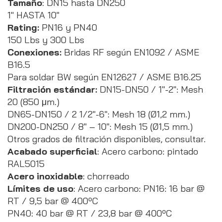
Tamaño
: DN15 hasta DN250
1″ HASTA 10″
Rating:
PN16 y PN40
150 Lbs y 300 Lbs
Conexiones:
Bridas RF según EN1092 / ASME
B16.5
Para soldar BW según EN12627 / ASME B16.25
Filtración estándar:
DN15-DN50 / 1″-2″: Mesh
20 (850 μm.)
DN65-DN150 / 2 1/2″-6″: Mesh 18 (Ø1,2 mm.)
DN200-DN250 / 8″ – 10″: Mesh 15 (Ø1,5 mm.)
Otros grados de filtración disponibles, consultar.
Acabado superficial
: Acero carbono: pintado
RAL5015
Acero inoxidable
: chorreado
Límites de uso
: Acero carbono: PN16: 16 bar @
RT / 9,5 bar @ 400ºC
PN40: 40 bar @ RT / 23,8 bar @ 400ºC