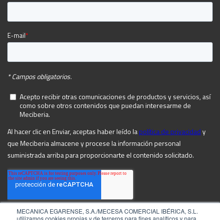
MECANICA EGARENSE, S.A./MECESA COMERCIAL IBÉRICA, S.L.
utilizamos cookies propias y de terceros para fines analíticos y para