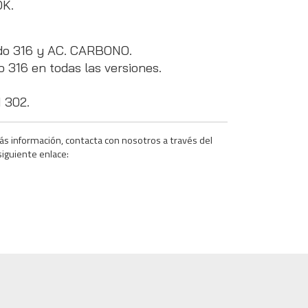
OK.
ado 316 y AC. CARBONO.
o 316 en todas las versiones.
I 302.
ás información, contacta con nosotros a través del
siguiente enlace: