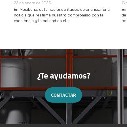
 enero de 2025
16 de octubre d
ciberia, estamos encantados de anunciar una
En la industria 
ia que reafirma nuestro compromiso con la
de productos es
encia y la calidad en el…
conservación y 
¿Te ayudamos?
CONTACTAR