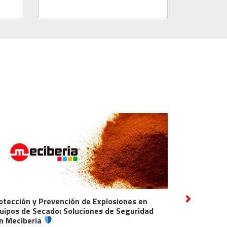
Prevención de Explosiones en
Descubre las Innovaciones 
Next
cado: Soluciones de Seguridad
Hidrógeno y Nuestra Nueva
a
2 de octubre de 2024