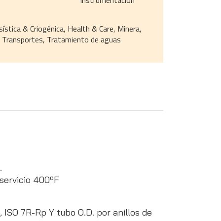
instrumentación
sística & Criogénica, Health & Care, Minera,
a, Transportes, Tratamiento de aguas
.
servicio 400ºF
 ISO 7R-Rp Y tubo O.D. por anillos de