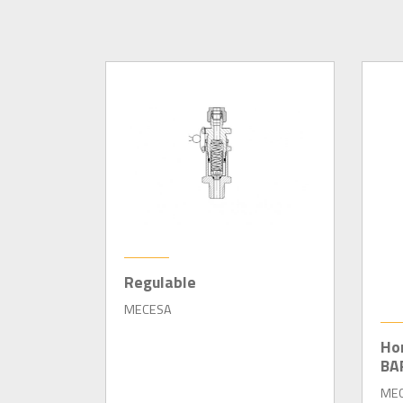
Regulable
MECESA
Hor
BA
ME