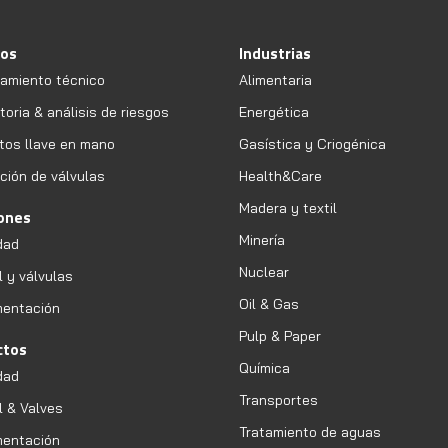
ios
Industrias
amiento técnico
Alimentaria
oria & análisis de riesgos
Energética
tos llave en mano
Gasística y Criogénica
ción de válvulas
Health&Care
Madera y textil
iones
Minería
dad
Nuclear
l y válvulas
Oil & Gas
mentación
Pulp & Paper
ctos
Química
dad
Transportes
l & Valves
Tratamiento de aguas
mentación