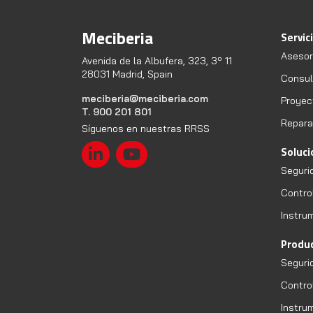
Meciberia
Servic
Asesor
Avenida de la Albufera, 323, 3º 11
28031 Madrid, Spain
Consult
meciberia@meciberia.com
Proyec
T. 900 201 801
Repara
Síguenos en nuestras RRSS
Soluc
Seguri
Contro
Instru
Produ
Seguri
Contro
Instru