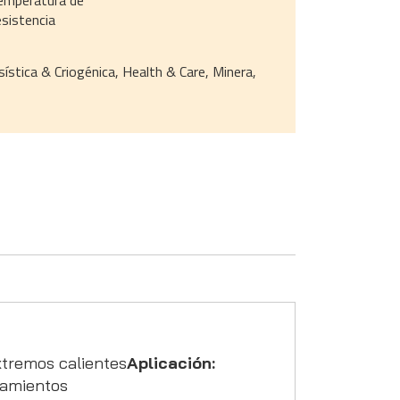
emperatura de
esistencia
sística & Criogénica, Health & Care, Minera,
xtremos calientes
Aplicación:
damientos