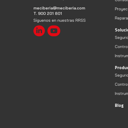
meciberia@meciberia.com
Proyec
T. 900 201 801
Repara
Síguenos en nuestras RRSS
Soluc
Seguri
Contro
Instru
Produ
Seguri
Contro
Instru
Blog