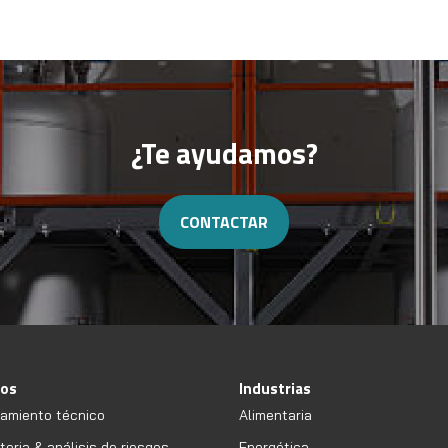
¿Te ayudamos?
CONTACTAR
ios
Industrias
amiento técnico
Alimentaria
oria & análisis de riesgos
Energética