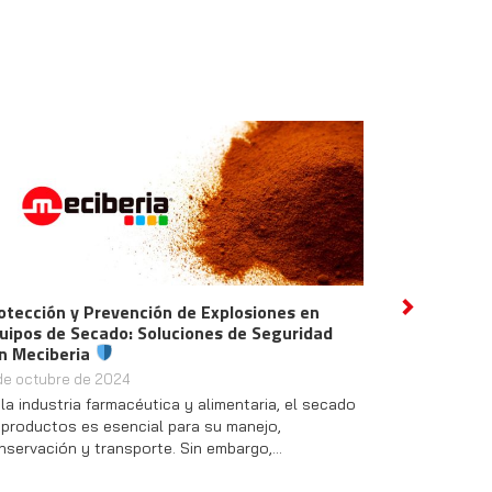
otección y Prevención de Explosiones en
Descubre las In
Next
uipos de Secado: Soluciones de Seguridad
Hidrógeno y Nu
n Meciberia
2 de octubre de 2
 de octubre de 2024
¡Bienvenidos a un
 la industria farmacéutica y alimentaria, el secado
pasado jueves, c
 productos es esencial para su manejo,
en nuestra empre
nservación y transporte. Sin embargo,…