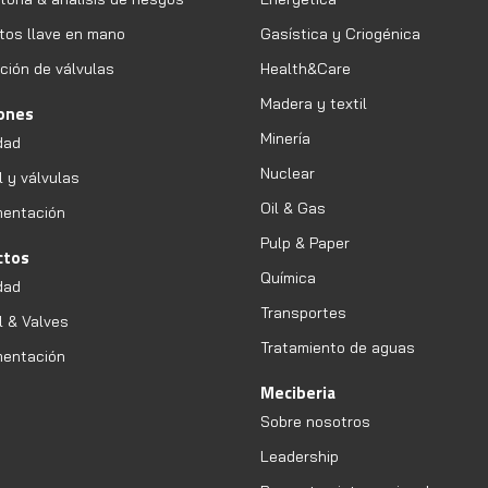
tos llave en mano
Gasística y Criogénica
ción de válvulas
Health&Care
Madera y textil
iones
Minería
dad
Nuclear
l y válvulas
Oil & Gas
mentación
Pulp & Paper
ctos
Química
dad
Transportes
l & Valves
Tratamiento de aguas
mentación
Meciberia
Sobre nosotros
Leadership