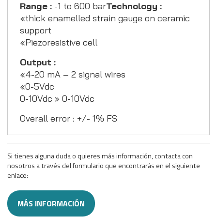
Range :
-1 to 600 bar
Technology :
«thick enamelled strain gauge on ceramic
support
«Piezoresistive cell
Output :
«4-20 mA – 2 signal wires
«0-5Vdc
0-10Vdc » 0-10Vdc
Overall error : +/- 1% FS
Si tienes alguna duda o quieres más información, contacta con
nosotros a través del formulario que encontrarás en el siguiente
enlace:
MÁS INFORMACIÓN