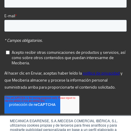
MECANICA EGARENSE, S.A./MECESA COMERCIAL IBÉRICA, S.L.
utilizamos cookies propias y de terceros para fines analíticos y para
mostrarte publicidad personalizada en base a un perfil elaborado a