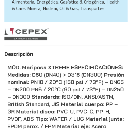
Alimentaria, Energética, Gasística & Criogénica, Health
& Care, Minera, Nuclear, Oil & Gas, Transportes
Descripción
MOD. Mariposa XTREME
ESPECIFICACIONES:
Medidas:
D50 (DN40) > D315 (DN300)
Presión
nominal:
PN10 / 20ºC (150 psi / 73ºF) – DN65
– DN200 PN6 / 20ºC (90 psi / 73ºF) – DN250
– DN300
Standards:
ISO/DIN, ANSI/ASTM,
British Standard, JIS
Material cuerpo:
PP –
GR
Material disco:
PVC-U, PVC-C, PP-H,
PVDF, ABS
Tipo:
WAFER / LUG
Material junta:
EPDM perox. / FPM
Material eje
: Acero