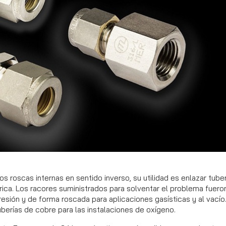
 roscas internas en sentido inverso, su utilidad es enlazar tuber
rica. Los racores suministrados para solventar el problema fuero
esión y de forma roscada para aplicaciones gasísticas y al vacío
berías de cobre para las instalaciones de oxígeno.