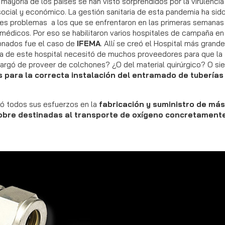
mayoría de los países se han visto sorprendidos por la virulencia
 social y económico. La gestión sanitaria de esta pandemia ha si
es problemas a los que se enfrentaron en las primeras semanas 
 médicos. Por eso se habilitaron varios hospitales de campaña en
sonados fue el caso de
IFEMA
. Allí se creó el Hospital más grande
a de este hospital necesitó de muchos proveedores para que la
ncargó de proveer de colchones? ¿O del material quirúrgico? O si
 para la correcta instalación del entramado de tuberías
ó todos sus esfuerzos en la
fabricación y suministro de más
cobre destinadas al transporte de oxígeno concretament