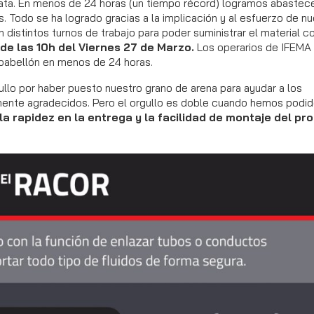
ata. En menos de 24 horas (un tiempo récord) logramos abastece
s. Todo se ha logrado gracias a la implicación y al esfuerzo de n
 distintos turnos de trabajo para poder suministrar el material c
de las 10h del Viernes 27 de Marzo.
Los operarios de IFEMA
l pabellón en menos de 24 horas.
lo por haber puesto nuestro grano de arena para ayudar a los
emente agradecidos. Pero el orgullo es doble cuando hemos podi
 la rapidez en la entrega y la facilidad de montaje del pr