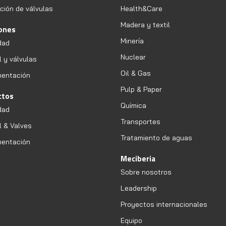
ción de válvulas
Health&Care
Madera y textil
iones
Minería
dad
Nuclear
l y válvulas
Oil & Gas
mentación
Pulp & Paper
ctos
Química
dad
Transportes
l & Valves
Tratamiento de aguas
mentación
Meciberia
Sobre nosotros
Leadership
Proyectos internacionales
Equipo