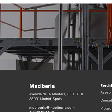
Meciberia
Servic
Asesor
Avenida de la Albufera, 323, 3º 11
28031 Madrid, Spain
Consult
meciberia@meciberia.com
Proyec