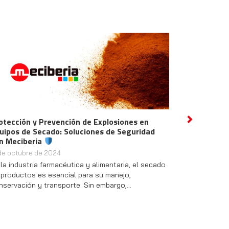
otección y Prevención de Explosiones en
Descubre las In
Next
uipos de Secado: Soluciones de Seguridad
Hidrógeno y Nu
n Meciberia
2 de octubre de 2
 de octubre de 2024
¡Bienvenidos a un
 la industria farmacéutica y alimentaria, el secado
pasado jueves, c
 productos es esencial para su manejo,
en nuestra empre
nservación y transporte. Sin embargo,…