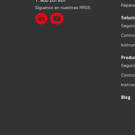
T. 900 201 801
Repara
Síguenos en nuestras RRSS
Soluc
Seguri
Contro
Instru
Produ
Seguri
Contro
Instru
Blog