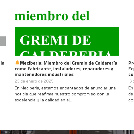
eria: Miembro del Gremio de Calderería
Protección y Prev
ricante, instaladores, reparadores y
Equipos de Secado
ores industriales
con Meciberia
ro de 2025
16 de octubre de 202
ria, estamos encantados de anunciar una
En la industria farm
ue reafirma nuestro compromiso con la
de productos es ese
a y la calidad en el…
conservación y tran