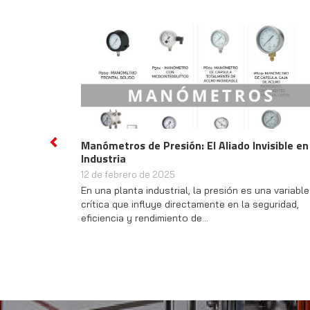
Manómetros de Presión: El Aliado Invisible en la
Mecib
Previous
Industria
como fab
mantened
12 de febrero de 2025
23 de ene
En una planta industrial, la presión es una variable
En Mecibe
crítica que influye directamente en la seguridad,
noticia q
eficiencia y rendimiento de…
excelenci