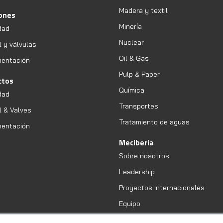
Madera y textil
iones
Minería
dad
Nuclear
l y válvulas
Oil & Gas
mentación
Pulp & Paper
ctos
Química
dad
Transportes
l & Valves
Tratamiento de aguas
mentación
Meciberia
Sobre nosotros
Leadership
Proyectos internacionales
Equipo