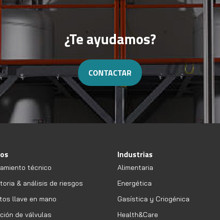
¿Te ayudamos?
CONTACTAR
ios
Industrias
amiento técnico
Alimentaria
oria & análisis de riesgos
Energética
tos llave en mano
Gasística y Criogénica
ción de válvulas
Health&Care