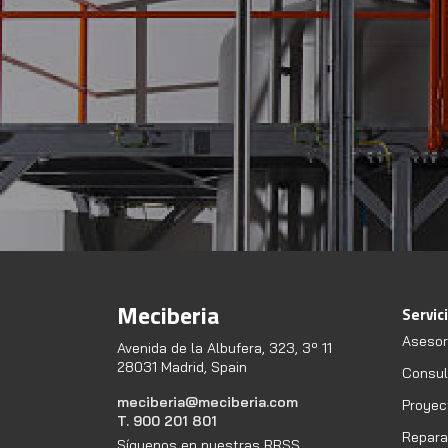
Meciberia
Servic
Asesor
Avenida de la Albufera, 323, 3º 11
28031 Madrid, Spain
Consult
meciberia@meciberia.com
Proyec
T. 900 201 801
Repara
Síguenos en nuestras RRSS