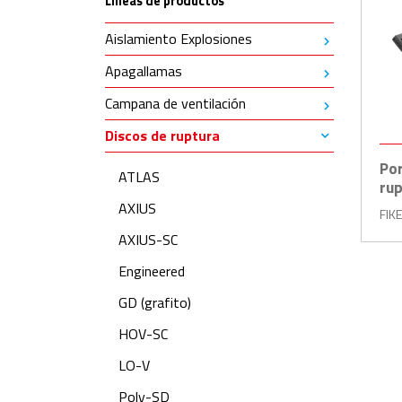
Líneas de productos
Aislamiento Explosiones
Apagallamas
Campana de ventilación
Discos de ruptura
Por
ATLAS
ru
AXIUS
FIK
AXIUS-SC
Engineered
GD (grafito)
HOV-SC
LO-V
Poly-SD