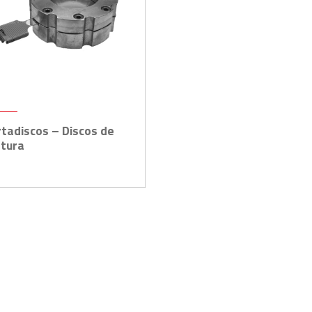
tadiscos – Discos de
ptura
E