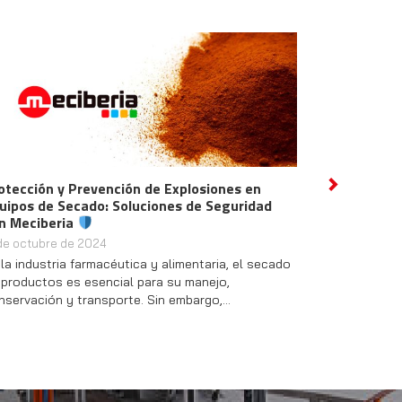
ención de Explosiones en
Descubre las Innovaciones de M
Next
: Soluciones de Seguridad
Hidrógeno y Nuestra Nueva Se
2 de octubre de 2024
4
¡Bienvenidos a un nuevo capítulo e
acéutica y alimentaria, el secado
pasado jueves, celebramos un eve
ncial para su manejo,
en nuestra empresa: la…
sporte. Sin embargo,…