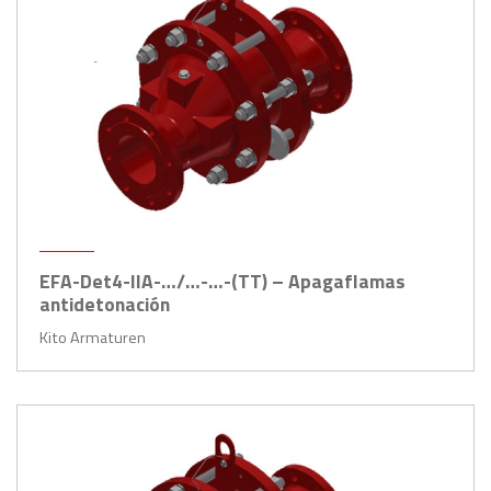
EFA-Det4-IIA-…/…-…-(TT) – Apagaflamas
antidetonación
Kito Armaturen