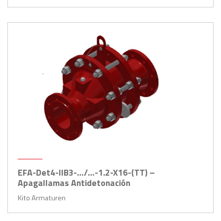
EFA-Det4-IIB3-…/…-1.2-X16-(TT) –
Apagallamas Antidetonación
Kito Armaturen