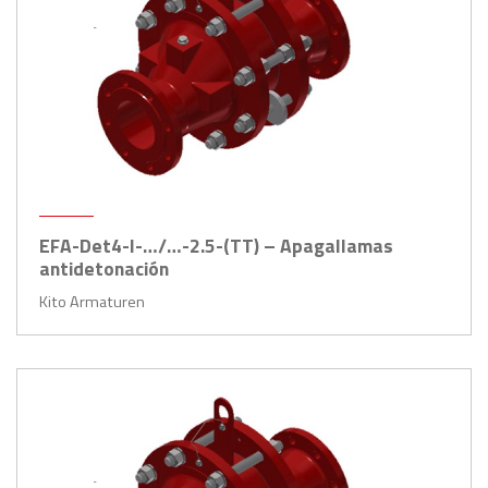
EFA-Det4-I-…/…-2.5-(TT) – Apagallamas
antidetonación
Kito Armaturen