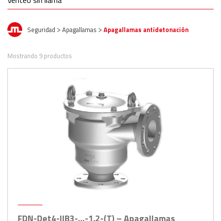
Venteo sin llama
Seguridad
Apagallamas
Apagallamas antidetonación
>
>
Mostrando 9 productos
FDN-Det4-IIB3-…-1.2-(T) – Apagallamas