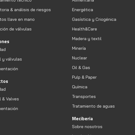
amiento técnico
Alimentaria
oria & análisis de riesgos
Energética
tos llave en mano
Gasística y Criogénica
ción de válvulas
Health&Care
Madera y textil
iones
Minería
dad
Nuclear
l y válvulas
Oil & Gas
mentación
Pulp & Paper
ctos
Química
dad
Transportes
l & Valves
Tratamiento de aguas
mentación
Meciberia
Sobre nosotros