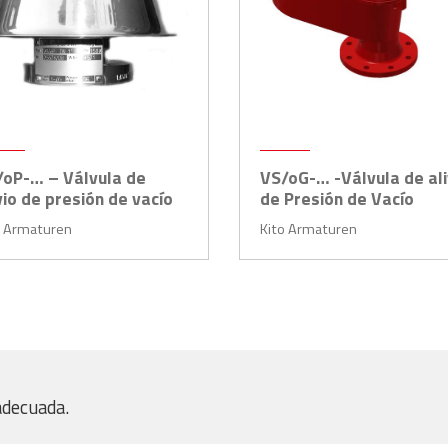
/oP-… – Válvula de
VS/oG-… -Válvula de ali
vio de presión de vacío
de Presión de Vacío
o Armaturen
Kito Armaturen
adecuada.