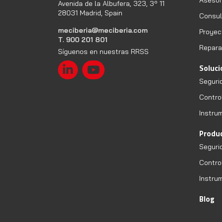
Asesor
Avenida de la Albufera, 323, 3º 11
28031 Madrid, Spain
Consult
meciberia@meciberia.com
Proyec
T. 900 201 801
Repara
Síguenos en nuestras RRSS
Soluc
Seguri
Contro
Instru
Produ
Seguri
Contro
Instru
Blog