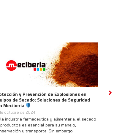
otección y Prevención de Explosiones en
Descubre las In
Next
uipos de Secado: Soluciones de Seguridad
Hidrógeno y Nu
n Meciberia
2 de octubre de 2
 de octubre de 2024
¡Bienvenidos a un
 la industria farmacéutica y alimentaria, el secado
pasado jueves, c
 productos es esencial para su manejo,
en nuestra empre
nservación y transporte. Sin embargo,…