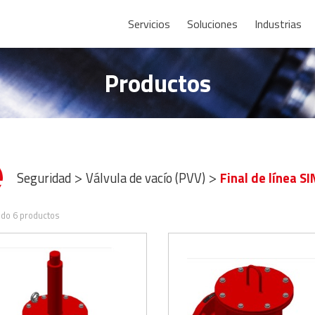
Servicios
Soluciones
Industrias
Productos
Seguridad
Válvula de vacío (PVV)
Final de línea S
>
>
do 6 productos